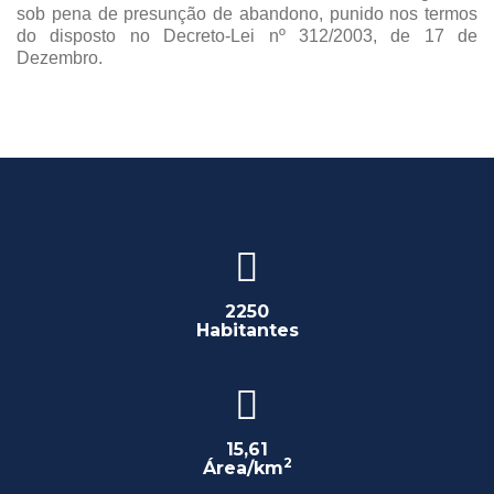
sob pena de presunção de abandono, punido nos termos
do disposto no Decreto-Lei nº 312/2003, de 17 de
Dezembro.
2250
Habitantes
15,61
2
Área/km